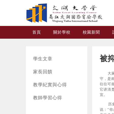
跳转到主要内容
首頁
關於學校
校園新聞
被
學生文章
家長回饋
大家好
守，是
教學紀實與心得
往往可
它讲清
宜。
教師學習心得
历史上
说：“