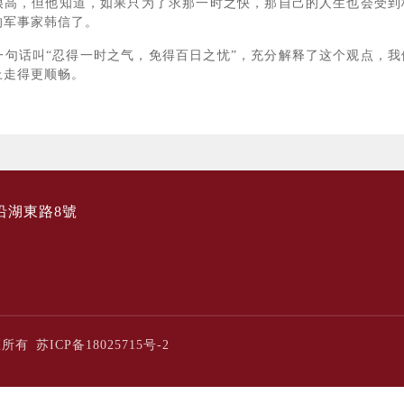
很高，但他知道，如果只为了求那一时之快，那自己的人生也会受到
的军事家韩信了。
话叫“忍得一时之气，免得百日之忧”，充分解释了这个观点，我
上走得更顺畅。
沿湖東路8號
版權所有
苏ICP备18025715号-2