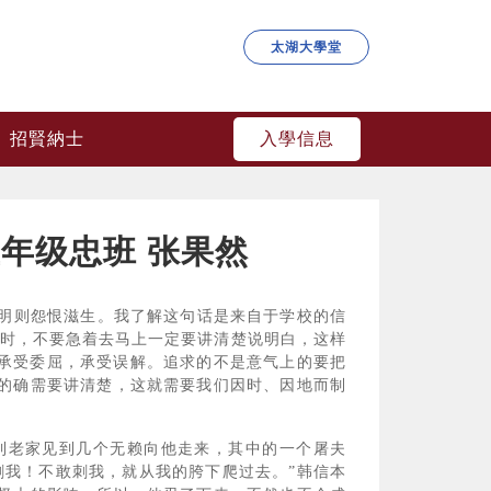
太湖大學堂
入學信息
招賢納士
年级忠班 张果然
明则怨恨滋生。我了解这句话是来自于学校的信
满时，不要急着去马上一定要讲清楚说明白，这样
能承受委屈，承受误解。追求的不是意气上的要把
的确需要讲清楚，这就需要我们因时、因地而制
老家见到几个无赖向他走来，其中的一个屠夫
刺我！不敢刺我，就从我的胯下爬过去。”韩信本