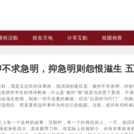
課程活動
校友天地
分享互動
校園相冊
抑不求急明，抑急明则怨恨滋生 五
，我是五忠班的张果然，我演讲的题目是：被抑不求急明，抑急
南老师对学生的谆谆教诲，什么是“被抑”呢?就是当你受了委屈，不
能会滋生怨恨，制造一些不必要的麻烦。话说“以屈抑为行门”，你
楚说明白，而是要把这件事作为对自己的砥砺。当然，或许有些时候
有一个这样的故事：汉朝时，有一个叫韩信的人。一天，他回到
你虽然身形高大，喜欢配带刀剑，但实际上你很胆小，你有本事就来