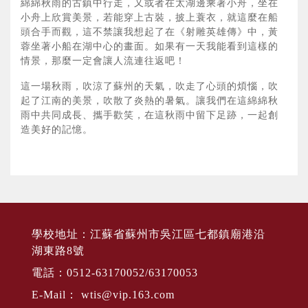
綿綿秋雨的古鎮中行走，又或者在太湖邊乘著小舟，坐在
小舟上欣賞美景，若能穿上古裝，披上蓑衣，就這麼在船
頭合手而觀，這不禁讓我想起了在《射雕英雄傳》中，黃
蓉坐著小船在湖中心的畫面。如果有一天我能看到這樣的
情景，那麼一定會讓人流連往返吧！
這一場秋雨，吹涼了蘇州的天氣，吹走了心頭的煩惱，吹
起了江南的美景，吹散了炎熱的暑氣。讓我們在這綿綿秋
雨中共同成長、攜手歡笑，在這秋雨中留下足跡，一起創
造美好的記憶。
學校地址：江蘇省蘇州市吳江區七都鎮廟港沿
湖東路8號
電話：0512-63170052/63170053
E-Mail：
wtis@vip.163.com