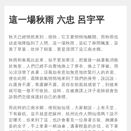
這一場秋雨 六忠 呂宇平
秋天已經悄然來到，很快，它又要悄悄地離開。而秋雨也
頑皮地降臨到了人間。這一場秋雨，染紅了林間楓葉，染
黃了草葉，吹掉了樹葉，更是浸潤了這江南水鄉。
秋雨和春風比起來，似乎更加寒涼，把最後一絲暑氣消散
於無形，人們已經不自覺地換上了厚衣、換上了厚被。用
沁涼頂替了炎暑，涼風似有意似無意地吹緊行人的衣裳。
便在此間，霜降節氣悄悄地來到了我們的身旁，說話說：
白露身不露，寒露腳不露。若你在前面就感冒了，到後來
就可能一發不可收拾。這時，在健康課上洋子老師就會告
訴我們怎樣保護好自己的身體。
而此時的江南水鄉，便宛如仙境，大家都說：上有天堂，
下有蘇杭。這不就是把蘇州、杭州比作人間仙境嗎？說不
定哪天，你來到了這，也許會看見一位身著古裝、婀娜多
姿的女子，手上拿著一柄油傘，邁著輕盈的步伐，在下著