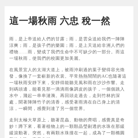
這一場秋雨 六忠 稅一然
雨，是上帝送給人們的甘露；雨，是雲朵送給我們一陣陣
涼爽；雨，是孩子們的樂園；雨，是上天送給非洲人們的
禮物……雨，變成了我們生命中不可缺少的一部分。而這
一場秋雨，使我們的校園更加美麗。
在風景宜人的太湖大道上，被雨沖刷過的葉子變得容光煥
發，像換了一套嶄新的衣裳。平常熱熱鬧鬧的AC也隨著這
一場秋雨安靜下來，安靜得能聽見風和雨在沙沙作響。走
到碼頭邊，能看見那一滴滴雨像調皮的孩子，一個個跳入
水中，濺起一串串漣漪。再回頭走過去，走到竹林的深
處，聞著陣陣竹子的清香，感受著雨滴在自己身上的清
涼，一瞬間，感覺到達了另一個世界。
走到太極大草原上，聽著昆蟲、動物的齊唱，感覺真是奇
妙！蹲下來，看著植物上的一顆顆晶瑩剔透的水珠在那緩
緩滾動著。突然，有兩顆水珠撞在一起，成為了一顆橢圓