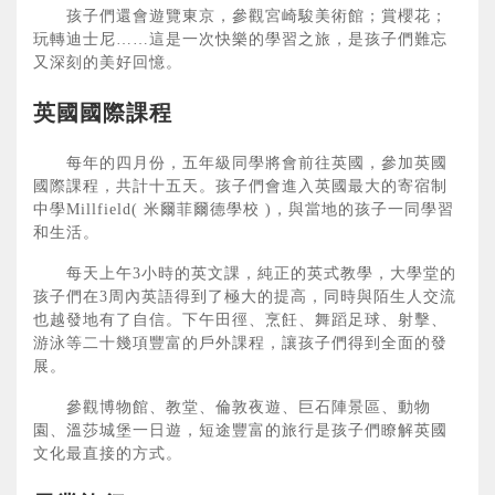
孩子們還會遊覽東京，參觀宮崎駿美術館；賞櫻花；
玩轉迪士尼……這是一次快樂的學習之旅，是孩子們難忘
又深刻的美好回憶。
英國國際課程
每年的四月份，五年級同學將會前往英國，參加英國
國際課程，共計十五天。孩子們會進入英國最大的寄宿制
中學Millfield( 米爾菲爾德學校 )，與當地的孩子一同學習
和生活。
每天上午3小時的英文課，純正的英式教學，大學堂的
孩子們在3周內英語得到了極大的提高，同時與陌生人交流
也越發地有了自信。下午田徑、烹飪、舞蹈足球、射擊、
游泳等二十幾項豐富的戶外課程，讓孩子們得到全面的發
展。
參觀博物館、教堂、倫敦夜遊、巨石陣景區、動物
園、溫莎城堡一日遊，短途豐富的旅行是孩子們瞭解英國
文化最直接的方式。