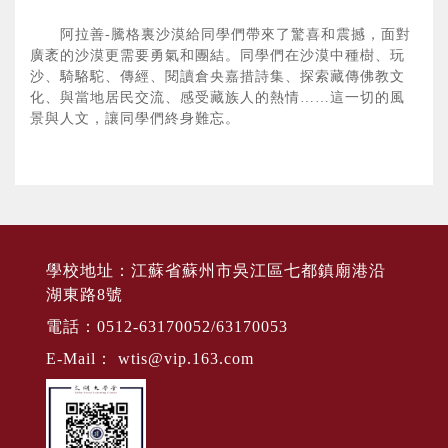
阿拉善-騰格裏沙漠給同學們帶來了驚喜和震撼，面對
廣袤的沙漠更需要勇氣和團結。同學們在沙漠中種樹、玩
沙、騎駱駝、傳經、閱讀倉央嘉措詩集、探索藏傳佛教文
化、與當地居民交流、感受藏族人的熱情……這一切的風
景與人文，讓同學們終身難忘。
學校地址：江蘇省蘇州市吳江區七都鎮廟港沿
湖東路8號
電話：0512-63170052/63170053
E-Mail：
wtis@vip.163.com