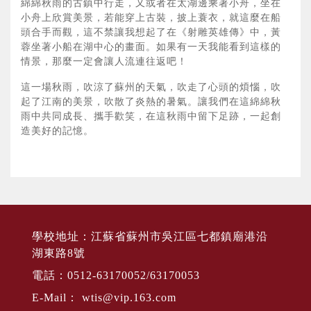
綿綿秋雨的古鎮中行走，又或者在太湖邊乘著小舟，坐在
小舟上欣賞美景，若能穿上古裝，披上蓑衣，就這麼在船
頭合手而觀，這不禁讓我想起了在《射雕英雄傳》中，黃
蓉坐著小船在湖中心的畫面。如果有一天我能看到這樣的
情景，那麼一定會讓人流連往返吧！
這一場秋雨，吹涼了蘇州的天氣，吹走了心頭的煩惱，吹
起了江南的美景，吹散了炎熱的暑氣。讓我們在這綿綿秋
雨中共同成長、攜手歡笑，在這秋雨中留下足跡，一起創
造美好的記憶。
學校地址：江蘇省蘇州市吳江區七都鎮廟港沿
湖東路8號
電話：0512-63170052/63170053
E-Mail：
wtis@vip.163.com