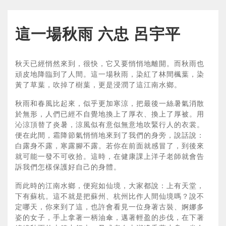
這一場秋雨 六忠 呂宇平
秋天已經悄然來到，很快，它又要悄悄地離開。而秋雨也
頑皮地降臨到了人間。這一場秋雨，染紅了林間楓葉，染
黃了草葉，吹掉了樹葉，更是浸潤了這江南水鄉。
秋雨和春風比起來，似乎更加寒涼，把最後一絲暑氣消散
於無形，人們已經不自覺地換上了厚衣、換上了厚被。用
沁涼頂替了炎暑，涼風似有意似無意地吹緊行人的衣裳。
便在此間，霜降節氣悄悄地來到了我們的身旁，說話說：
白露身不露，寒露腳不露。若你在前面就感冒了，到後來
就可能一發不可收拾。這時，在健康課上洋子老師就會告
訴我們怎樣保護好自己的身體。
而此時的江南水鄉，便宛如仙境，大家都說：上有天堂，
下有蘇杭。這不就是把蘇州、杭州比作人間仙境嗎？說不
定哪天，你來到了這，也許會看見一位身著古裝、婀娜多
姿的女子，手上拿著一柄油傘，邁著輕盈的步伐，在下著